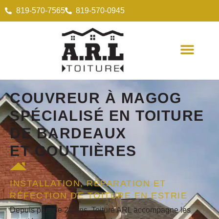
819-570-7565
819-570-0945
COUVREUR
À MAGOG
SPÉCIALISÉ EN
TOITURE
DE BARDEAUX
ET
GOUTTIÈRES
INSTALLATION, RÉPARATION ET
RÉFECTION DE TOITURE EN ESTRIE
Depuis plus de 20 ans, Toiture ARL accompagne les