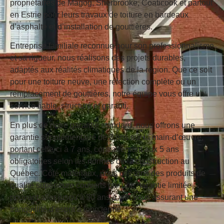
propriétaires de Magog, Sherbrooke, Coaticook et partout
en Estrie pour leurs travaux de toiture en bardeaux
d’asphalte et d’installation de gouttières.
Entreprise familiale reconnue pour son professionnalisme
et sa rigueur, nous réalisons des projets durables,
adaptés aux réalités climatiques de la région. Que ce soit
pour une toiture neuve, une réfection complète ou un
remplacement de gouttières, notre équipe vous offre un
service fiable, structuré et garanti.
En plus de notre garantie standard, nous offrons une
garantie supplémentaire de 2 ans sur la main-d’œuvre
,
portant celle-ci à 7 ans, contrairement aux 5 ans
obligatoires selon les normes de la construction au
Québec. Côté matériaux, nous utilisons des produits de
qualité supérieure couverts par une
garantie limitée
pouvant aller jusqu’à 30 ans à vie
, vous assurant une
tranquillité d’esprit à long terme.