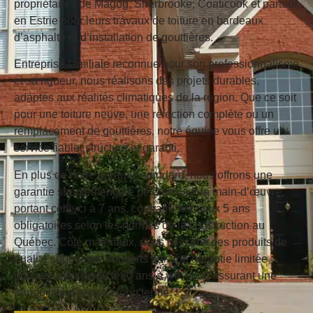
propriétaires de Magog, Sherbrooke, Coaticook et partout
en Estrie pour leurs travaux de toiture en bardeaux
d’asphalte et d’installation de gouttières.
Entreprise familiale reconnue pour son professionnalisme
et sa rigueur, nous réalisons des projets durables,
adaptés aux réalités climatiques de la région. Que ce soit
pour une toiture neuve, une réfection complète ou un
remplacement de gouttières, notre équipe vous offre un
service fiable, structuré et garanti.
En plus de notre garantie standard, nous offrons une
garantie supplémentaire de 2 ans sur la main-d’œuvre
,
portant celle-ci à 7 ans, contrairement aux 5 ans
obligatoires selon les normes de la construction au
Québec. Côté matériaux, nous utilisons des produits de
qualité supérieure couverts par une
garantie limitée
pouvant aller jusqu’à 30 ans à vie
, vous assurant une
tranquillité d’esprit à long terme.