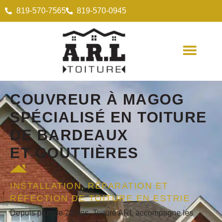
819-570-7565
819-570-0945
COUVREUR
À MAGOG
SPÉCIALISÉ EN
TOITURE
DE BARDEAUX
ET
GOUTTIÈRES
INSTALLATION, RÉPARATION ET
RÉFECTION DE TOITURE EN ESTRIE
Depuis plus de 20 ans, Toiture ARL accompagne les