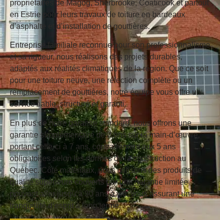
propriétaires de Magog, Sherbrooke, Coaticook et partout
en Estrie pour leurs travaux de toiture en bardeaux
d’asphalte et d’installation de gouttières.
Entreprise familiale reconnue pour son professionnalisme
et sa rigueur, nous réalisons des projets durables,
adaptés aux réalités climatiques de la région. Que ce soit
pour une toiture neuve, une réfection complète ou un
remplacement de gouttières, notre équipe vous offre un
service fiable, structuré et garanti.
En plus de notre garantie standard, nous offrons une
garantie supplémentaire de 2 ans sur la main-d’œuvre
,
portant celle-ci à 7 ans, contrairement aux 5 ans
obligatoires selon les normes de la construction au
Québec. Côté matériaux, nous utilisons des produits de
qualité supérieure couverts par une
garantie limitée
pouvant aller jusqu’à 30 ans à vie
, vous assurant une
tranquillité d’esprit à long terme.