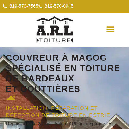
819-570-7565
819-570-0945
COUVREUR
À MAGOG
SPÉCIALISÉ EN
TOITURE
DE BARDEAUX
ET
GOUTTIÈRES
INSTALLATION, RÉPARATION ET
RÉFECTION DE TOITURE EN ESTRIE
Depuis plus de 20 ans, Toiture ARL accompagne les