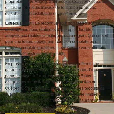
propriétaires de Magog, Sherbrooke, Coaticook et partout
en Estrie pour leurs travaux de toiture en bardeaux
d’asphalte et d’installation de gouttières.
Entreprise familiale reconnue pour son professionnalisme
et sa rigueur, nous réalisons des projets durables,
adaptés aux réalités climatiques de la région. Que ce soit
pour une toiture neuve, une réfection complète ou un
remplacement de gouttières, notre équipe vous offre un
service fiable, structuré et garanti.
En plus de notre garantie standard, nous offrons une
garantie supplémentaire de 2 ans sur la main-d’œuvre
,
portant celle-ci à 7 ans, contrairement aux 5 ans
obligatoires selon les normes de la construction au
Québec. Côté matériaux, nous utilisons des produits de
qualité supérieure couverts par une
garantie limitée
pouvant aller jusqu’à 30 ans à vie
, vous assurant une
tranquillité d’esprit à long terme.