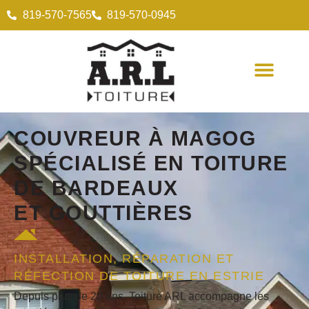
819-570-7565
819-570-0945
COUVREUR
À MAGOG
SPÉCIALISÉ EN
TOITURE
DE BARDEAUX
ET
GOUTTIÈRES
INSTALLATION, RÉPARATION ET
RÉFECTION DE TOITURE EN ESTRIE
Depuis plus de 20 ans, Toiture ARL accompagne les