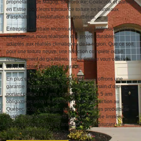
propriétaires de Magog, Sherbrooke, Coaticook et partout
en Estrie pour leurs travaux de toiture en bardeaux
d’asphalte et d’installation de gouttières.
Entreprise familiale reconnue pour son professionnalisme
et sa rigueur, nous réalisons des projets durables,
adaptés aux réalités climatiques de la région. Que ce soit
pour une toiture neuve, une réfection complète ou un
remplacement de gouttières, notre équipe vous offre un
service fiable, structuré et garanti.
En plus de notre garantie standard, nous offrons une
garantie supplémentaire de 2 ans sur la main-d’œuvre
,
portant celle-ci à 7 ans, contrairement aux 5 ans
obligatoires selon les normes de la construction au
Québec. Côté matériaux, nous utilisons des produits de
qualité supérieure couverts par une
garantie limitée
pouvant aller jusqu’à 30 ans à vie
, vous assurant une
tranquillité d’esprit à long terme.