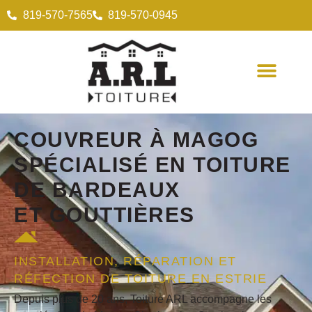
819-570-7565
819-570-0945
COUVREUR
À MAGOG
SPÉCIALISÉ EN
TOITURE
DE BARDEAUX
ET
GOUTTIÈRES
INSTALLATION, RÉPARATION ET
RÉFECTION DE TOITURE EN ESTRIE
Depuis plus de 20 ans, Toiture ARL accompagne les